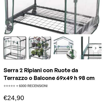
Serra 2 Ripiani con Ruote da
Terrazzo o Balcone 69x49 h 98 cm
⭐️⭐️⭐️⭐️⭐️ + 6000 RECENSIONI
Prezzo
€24,90
di